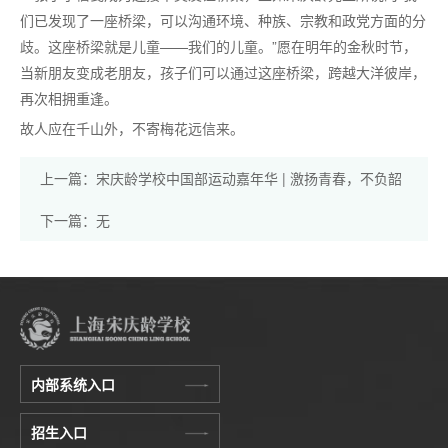
们已发现了一座桥梁，可以沟通环境、种族、宗教和政党方面的分
歧。这座桥梁就是儿童——我们的儿童。”愿在明年的金秋时节，
当新朋友变成老朋友，孩子们可以通过这座桥梁，跨越大洋彼岸，
再次相拥重逢。
故人应在千山外，不寄梅花远信来。
上一篇：宋庆龄学校中国部运动嘉年华 | 激扬青春，不负韶
华
下一篇：无
内部系统入口
招生入口