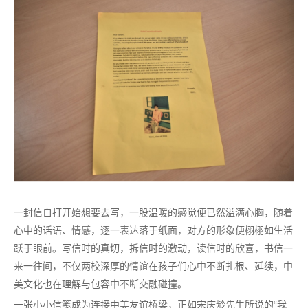
一封信自打开始想要去写，一股温暖的感觉便已然溢满心胸，随着
心中的话语、情感，逐一表达落于纸面，对方的形象便栩栩如生活
跃于眼前。写信时的真切，拆信时的激动，读信时的欣喜，书信一
来一往间，不仅两校深厚的情谊在孩子们心中不断扎根、延续，中
美文化也在理解与包容中不断交融碰撞。
一张小小信笺成为连接中美友谊桥梁，正如
宋庆龄先生所说的
“我