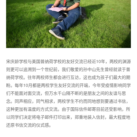
宋庆龄学校与美国普纳荷学校的友好交流已经近
10年，两校的渊源
则更可以追溯到一个世纪前，我们敬爱的孙中山先生曾经就读于普
纳荷学校。往年两校师生都会进行互访，这也成为孩子们最大的期
盼。每年10月都是两校学生友好交流的开端，今年受疫情影响同学
们不能面对面交流，但万水千山隔不断的是朋友之间的友谊与思
念。同声相应，同气相求，两校学生不约而同地想到要通过书信，
这种更加有温度的方式交流。由于国际信件邮寄目前还受影响，所
以同学们决定将电子邮件打印出来，郑重地装入信封，最大程度地
还原书信交流的仪式感。