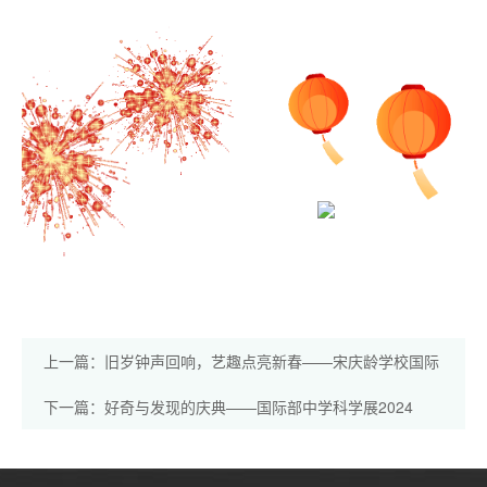
上一篇：旧岁钟声回响，艺趣点亮新春——宋庆龄学校国际
部冬季庆典
下一篇：好奇与发现的庆典——国际部中学科学展2024