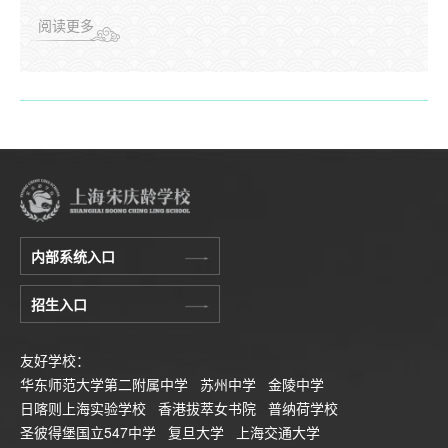
愿者们于3月21日为青浦区辅读学校的特殊儿童及家庭精心
阅读更多
策划并成功举办了第三季“融·在一起”普特融合亲子游园与趣
味运动会，共赴春日之约，在自然与欢乐中搭建心与心的桥
梁，让融合之花在春光里绚烂绽放。
内部系统入口
招生入口
友好学校：
华东师范大学第二附属中学
苏州中学
金陵中学
日喀则上海实验学校
香港拔萃女书院
普纳荷学校
圣彼得堡国立547中学
复旦大学
上海交通大学