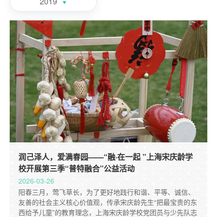
2019
润己泽人，爱满春园——“融·在一起 ”上海宋庆龄学
校开展第三季“普特融合”公益活动
2026-03-26
阳春三月，莺飞草长，为了更好地践行和谐、平等、诚信、
友善的社会主义核心价值观，传承宋庆龄先生“把最宝贵的东
西给予儿童”的教育理念，上海宋庆龄学校党团员与少先队志